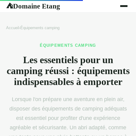
Domaine Etang
⛺
Accueil
›
Équipements camping
ÉQUIPEMENTS CAMPING
Les essentiels pour un
camping réussi : équipements
indispensables à emporter
Lorsque l'on prépare une aventure en plein air,
disposer des équipements de camping adéquats
est essentiel pour profiter d'une expérience
agréable et sécurisante. Un abri adapté, comme